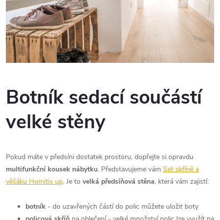
Botník sedací součástí
velké stěny
Pokud máte v předsíni dostatek prostoru, dopřejte si opravdu
multifunkční kousek nábytku
. Představujeme vám
Set skříně a
věšáku Homitis up
. Je to
velká předsíňová stěna
, která vám zajistí:
botník
- do uzavřených částí do polic můžete uložit boty
policová skříň
na oblečení - velké množství polic lze využít na