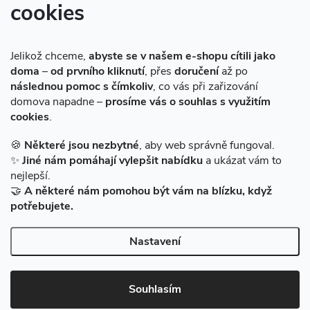
cookies
Instagram
Jelikož chceme,
abyste se v našem e-shopu cítili jako
doma
–
od prvního kliknutí
, přes
doručení
až po
následnou pomoc s čímkoliv
, co vás při zařizování
domova napadne –
prosíme vás o souhlas s využitím
cookies
.
Sledovat na Instagramu
🍪
Některé jsou nezbytné
, aby web správně fungoval.
✨
Jiné nám pomáhají vylepšit nabídku
a ukázat vám to
Facebook
nejlepší.
🤝
A některé nám pomohou být vám na blízku, když
potřebujete.
Nastavení
Copyright 2026
BAZARMS-HK
. Všechna práva vyhrazena.
Vytvořil Shoptet
|
Zprovozněný e-shop na Shoptetu máme od DF
Souhlasím
SOLUTIONS