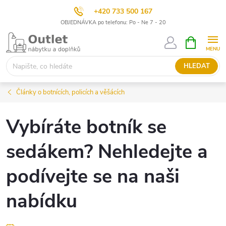
+420 733 500 167
OBJEDNÁVKA po telefonu: Po - Ne 7 - 20
Přejít
NÁKUPNÍ
KOŠÍK
na
obsah
HLEDAT
Články o botnících, policích a věšácích
Vybíráte botník se
sedákem? Nehledejte a
podívejte se na naši
nabídku