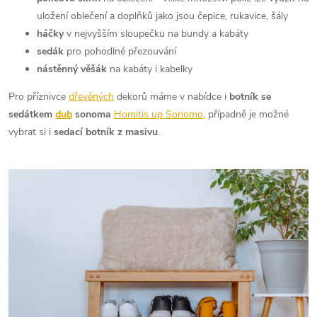
uložení oblečení a doplňků jako jsou čepice, rukavice, šály
háčky
v nejvyšším sloupečku na bundy a kabáty
sedák
pro pohodlné přezouvání
nástěnný věšák
na kabáty i kabelky
Pro příznivce
dřevěných
dekorů máme v nabídce i
botník se
sedátkem
dub
sonoma
Homitis up Sonomo
, případně je možné
vybrat si i
sedací botník z masivu
.