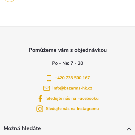
Z
á
p
a
+420 733 500 167
info
@
bazarms-hk.cz
t
Sledujte nás na Facebooku
í
Sledujte nás na Instagramu
Možná hledáte