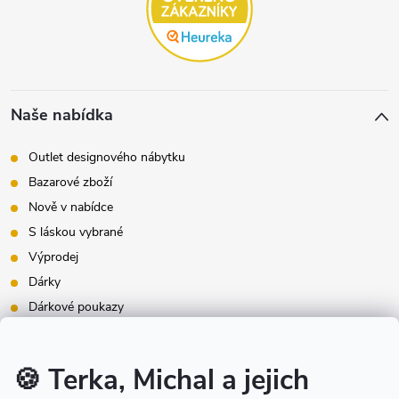
Naše nabídka
Outlet designového nábytku
Bazarové zboží
Nově v nabídce
S láskou vybrané
Výprodej
Dárky
Dárkové poukazy
Inspirace - styly bydlení
Značky produktů na našem e-shopu
🍪 Terka, Michal a jejich