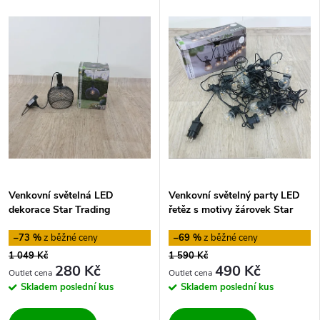
Venkovní světelná LED
Venkovní světelný party LED
dekorace Star Trading
řetěz s motivy žárovek Star
Sunlight
Trading Big Circus,
–73 %
–69 %
délka 8,55 m
1 049 Kč
1 590 Kč
280 Kč
490 Kč
Skladem
poslední kus
Skladem
poslední kus