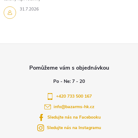
31.7.2026
Z
á
p
a
+420 733 500 167
info
@
bazarms-hk.cz
t
Sledujte nás na Facebooku
í
Sledujte nás na Instagramu