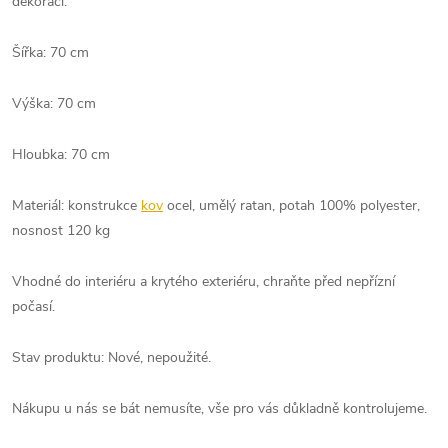
dekoraci.
Šířka: 70 cm
Výška: 70 cm
Hloubka: 70 cm
Materiál: konstrukce
kov
ocel, umělý ratan, potah 100% polyester,
nosnost 120 kg
Vhodné do interiéru a krytého exteriéru, chraňte před nepřízní
počasí.
Stav produktu: Nové, nepoužité.
Nákupu u nás se bát nemusíte, vše pro vás důkladně kontrolujeme.