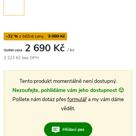
–32 %
3 980 Kč
2 690 Kč
/ ks
Měrná
2 223 Kč bez DPH
cena:
Tento produkt momentálně není dostupný.
Nezoufejte, pohlídáme vám jeho dostupnost 🙂
Pošlete nám dotaz přes
formulář
a my vám dáme
vědět.
Hlídací pes