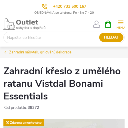
+420 733 500 167
OBJEDNÁVKA po telefonu: Po - Ne 7 - 20
Přejít
NÁKUPNÍ
KOŠÍK
na
obsah
HLEDAT
Zahradní nábytek, grilování, dekorace
Zahradní křeslo z umělého
ratanu Vistdal Bonami
Essentials
Kód produktu:
38372
🛠️ Zdarma smontováno