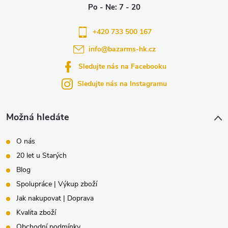
p
a
+420 733 500 167
info
@
bazarms-hk.cz
t
Sledujte nás na Facebooku
í
Sledujte nás na Instagramu
Možná hledáte
O nás
20 let u Starých
Blog
Spolupráce | Výkup zboží
Jak nakupovat | Doprava
Kvalita zboží
Obchodní podmínky