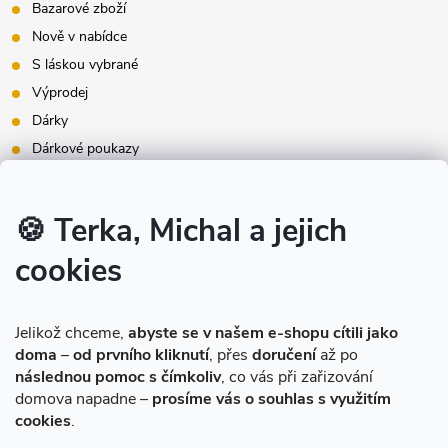
Bazarové zboží
Nově v nabídce
S láskou vybrané
Výprodej
Dárky
Dárkové poukazy
Inspirace - styly bydlení
Značky produktů na našem e-shopu
🍪 Terka, Michal a jejich
cookies
Instagram
Jelikož chceme,
abyste se v našem e-shopu cítili jako
doma
–
od prvního kliknutí
, přes
doručení
až po
následnou pomoc s čímkoliv
, co vás při zařizování
domova napadne –
prosíme vás o souhlas s využitím
cookies
.
Sledovat na Instagramu