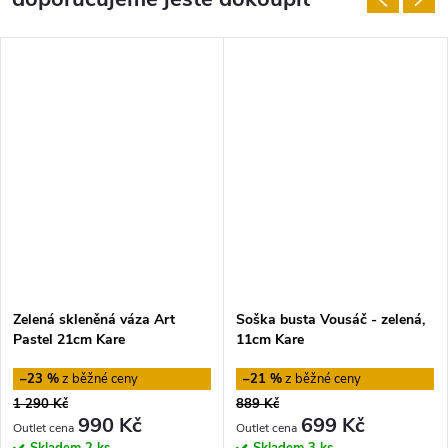
Zelená skleněná váza Art
Soška busta Vousáč - zelená,
Pastel 21cm Kare
11cm Kare
–23 %
–21 %
1 290 Kč
889 Kč
990 Kč
699 Kč