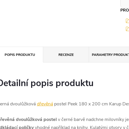
PRO
POPIS PRODUKTU
RECENZE
PARAMETRY PRODUK
Detailní popis produktu
erná dvoulůžková
dřevěná
postel Peek 180 x 200 cm Karup Des
řevěná dvoulůžková postel
v černé barvě nadchne milovníky je
dkládací poličky
vhodné například na knihy. Kulatými otvory v č