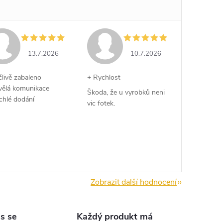
13.7.2026
10.7.2026
člivě zabaleno
+ Rychlost
vělá komunikace
Škoda, že u vyrobků neni
chlé dodání
vic fotek.
Zobrazit další hodnocení
s se
Každý produkt má