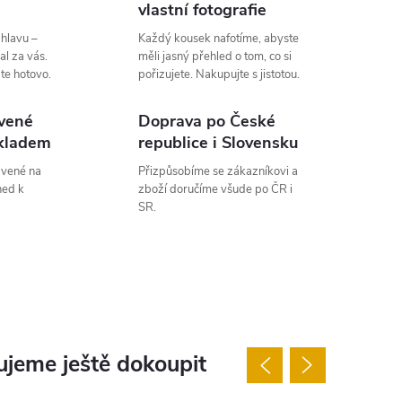
vlastní fotografie
 hlavu –
Každý kousek nafotíme, abyste
al za vás.
měli jasný přehled o tom, co si
áte hotovo.
pořizujete. Nakupujte s jistotou.
vené
Doprava po České
kladem
republice i Slovensku
avené na
Přizpůsobíme se zákazníkovi a
ned k
zboží doručíme všude po ČR i
SR.
jeme ještě dokoupit