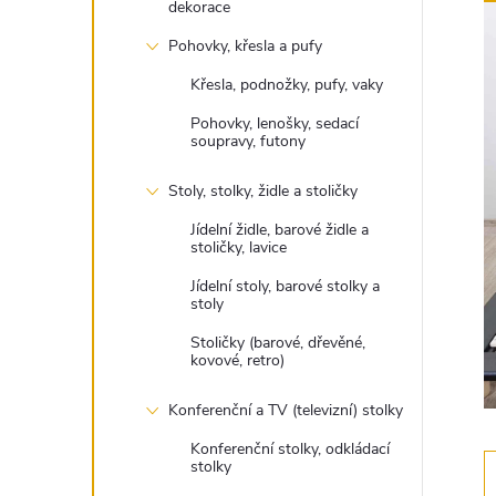
dekorace
t
Pohovky, křesla a pufy
r
Křesla, podnožky, pufy, vaky
a
Pohovky, lenošky, sedací
soupravy, futony
n
Stoly, stolky, židle a stoličky
n
Jídelní židle, barové židle a
stoličky, lavice
í
Jídelní stoly, barové stolky a
stoly
p
Stoličky (barové, dřevěné,
kovové, retro)
a
Konferenční a TV (televizní) stolky
Konferenční stolky, odkládací
n
stolky