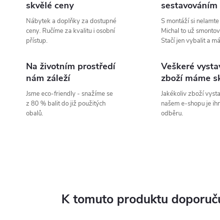
skvělé ceny
sestavováním
Nábytek a doplňky za dostupné
S montáží si nelamte
ceny. Ručíme za kvalitu i osobní
Michal to už smontov
přístup.
Stačí jen vybalit a m
Na životním prostředí
Veškeré vysta
nám záleží
zboží máme s
Jsme eco-friendly - snažíme se
Jakékoliv zboží vyst
z 80 % balit do již použitých
našem e-shopu je ih
obalů.
odběru.
K tomuto produktu doporuču