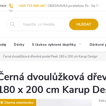
ace | Vrácení zboží
Blog
20 let u Starých
Komisní prodej | Vý
+420 733 500 167
OBJEDNÁVKA po telefonu: Po - Ne 7 -
20
HLEDAT
odej
Dárky
S láskou vybrané doplňky
Dárkové 
Černá dvoulůžková dřevěná postel Peek 180 x 200 cm Karup Design
Černá dvoulůžková dřev
180 x 200 cm Karup De
Kód 
🛠️ Zdarma smontováno