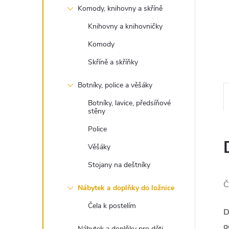
Komody, knihovny a skříně
Knihovny a knihovničky
Komody
Skříně a skříňky
Botníky, police a věšáky
Botníky, lavice, předsíňové
stěny
Police
Věšáky
Stojany na deštníky
Č
Nábytek a doplňky do ložnice
Čela k postelím
D
o
Nábytek a doplňky pro děti