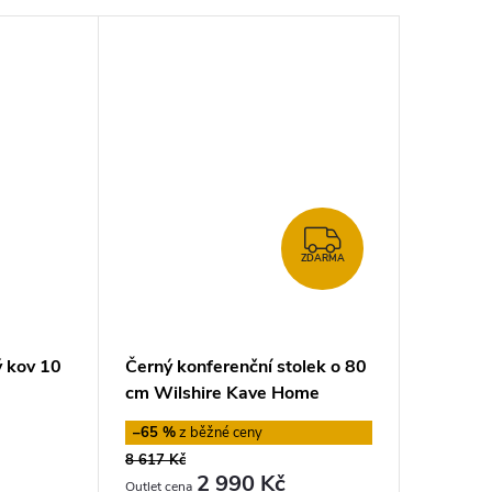
ZDARMA
ZDARMA
 kov 10
Černý konferenční stolek o 80
Černý k
cm Wilshire Kave Home
Mesa, 
–65 %
–56 %
8 617 Kč
2 969 Kč
2 990 Kč