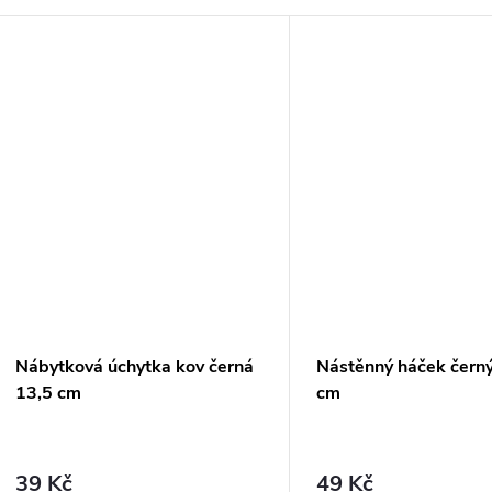
RMA
Nábytková úchytka kov černá
Nástěnný háček černý
13,5 cm
cm
39 Kč
49 Kč