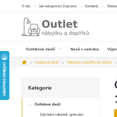
Přejít
O nás
Jak nakupovat | Doprava
Kontakty
Reklam
na
obsah
Outletové zboží
Nově v nabídce
Výpr
Outletové zboží
Nábytek a doplňky do ložnice
Domů
P
Přeskočit
Kategorie
kategorie
o
Outletové zboží
s
Zahradní nábytek, grilování,