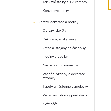
Televizní stolky a TV komody
e
Konzolové stolky
l
Obrazy, dekorace a hodiny
Obrazy, plakáty
Dekorace, sošky, vázy
Zrcadla, stojany na časopisy
Hodiny a budíky
Nástěnky, fotorámečky
Vánoční ozdoby a dekorace,
stromky
Tapety a nástěnné samolepky
Venkovní rohožky před dveře
Květináče