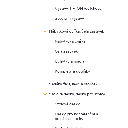
Výsuvy TIP-ON (dotykové)
montováno
Speciální výsuvy
Nábytková dvířka, čela zásuvek
Nábytková dvířka
Čela zásuvek
ZDARMA
ZDA
Úchytky a madla
ZDARMA
ZDARMA
Komplety a doplňky
Sedáky židlí, lavic a stoliček
Stolové desky, desky pro stolky
 stolek Doric
Černý kulatý stolek Hadar 50
cm Kave Home
Stolové desky
Desky pro konferenční a
odkládací stolky
490 Kč
2 890 Kč