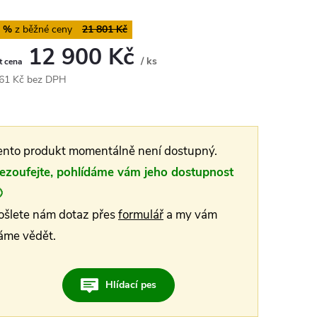
0 %
21 801 Kč
12 900 Kč
/ ks
Měrná
61 Kč bez DPH
cena:
ento produkt momentálně není dostupný.
ezoufejte, pohlídáme vám jeho dostupnost

MA
ošlete nám dotaz přes
formulář
a my vám
áme vědět.
Hlídací pes