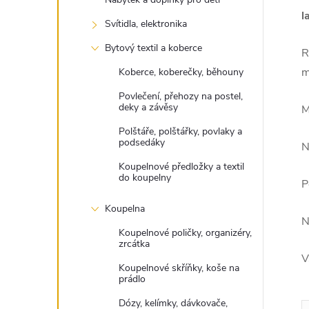
l
Svítidla, elektronika
Bytový textil a koberce
R
m
Koberce, koberečky, běhouny
Povlečení, přehozy na postel,
deky a závěsy
M
Polštáře, polštářky, povlaky a
podsedáky
N
Koupelnové předložky a textil
do koupelny
P
Koupelna
N
Koupelnové poličky, organizéry,
zrcátka
V
Koupelnové skříňky, koše na
prádlo
Dózy, kelímky, dávkovače,