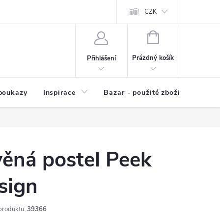
kup zboží
Prodávané značky
Kvalita zboží
CZK
Spolupráce | Výkup
NÁKUPNÍ
KOŠÍK
Prázdný košík
Přihlášení
poukazy
Inspirace
Bazar - použité zboží
ěná postel Peek
sign
produktu:
39366