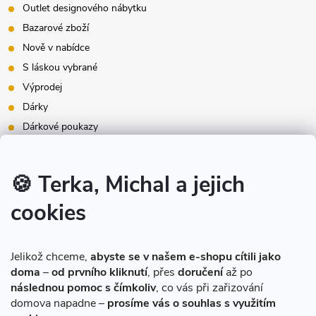
Outlet designového nábytku
Bazarové zboží
Nově v nabídce
S láskou vybrané
Výprodej
Dárky
Dárkové poukazy
Inspirace - styly bydlení
Značky produktů na našem e-shopu
🍪 Terka, Michal a jejich
cookies
Instagram
Jelikož chceme,
abyste se v našem e-shopu cítili jako
doma
–
od prvního kliknutí
, přes
doručení
až po
následnou pomoc s čímkoliv
, co vás při zařizování
domova napadne –
prosíme vás o souhlas s využitím