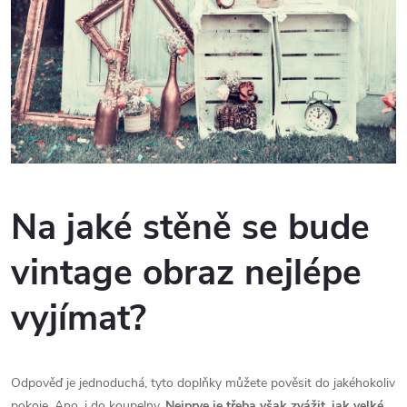
Na jaké stěně se bude
vintage obraz nejlépe
vyjímat?
Odpověď je jednoduchá, tyto doplňky můžete pověsit do jakéhokoliv
pokoje. Ano, i do koupelny.
Nejprve je třeba však zvážit, jak velké