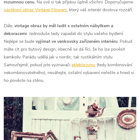
rozumnou cenu
. Na své si tak přijdou úplně všichni. Doporučujeme
nástěnný obraz Vintage Flowers
, který váš interiér doslova rozzáří.
Dále,
vintage obraz by měl ladit s ostatním nábytkem a
dekoracemi
. Jednoduše tedy zapadat do stylu vašeho bydlení.
Nejlépe se bude
vyjímat ve venkovsky zařízeném interiéru
. Pokud
máte cit pro bytový design, obecně se dá říci, že ho lze pověsit
kamkoliv. Parádu udělá jak v nordic, tak rustikálním stylu.
Samozřejmě, pokud jste vyznavači
eklekticismu
(tedy kombinování
nekombinovatelného), neváhejte, ostatní vybavení neřešte a hned si
ho pověste na stěnu.