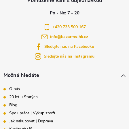
p
a
+420 733 500 167
info
@
bazarms-hk.cz
t
Sledujte nás na Facebooku
í
Sledujte nás na Instagramu
Možná hledáte
O nás
20 let u Starých
Blog
Spolupráce | Výkup zboží
Jak nakupovat | Doprava