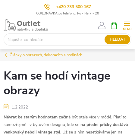
+420 733 500 167
OBJEDNÁVKA po telefonu: Po - Ne 7 - 20
Přejít
NÁKUPNÍ
KOŠÍK
na
obsah
HLEDAT
Články o obrazech, dekoracích a hodinách
Kam se hodí vintage
obrazy
1.2.2022
Návrat ke starým hodnotám
začíná být stále více v módě. Platí to
samozřejmě i v bytovém designu, kde se
na přední příčky dostává
venkovský neboli vintage styl
. Už se s ním nesetkáváme jen na